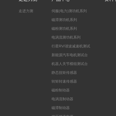
走进力测
伺服(电力)测功机系列
磁滞测功机系列
磁粉测功机系列
电涡流测功机系列
行星RV/谐波减速机测试
新能源汽车电机测试台
机器人关节模组测试台
静态扭矩传感器
转矩转速传感器
磁粉制动器
电涡流制动器
磁滞制动器